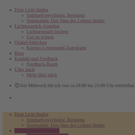
Dein Licht finden
Spirituell-psycholog. Beratung
Spiritualität: Den Sinn des Lebens finden
Lichtgespräch-Angebot
Lichtgespräch buchen
Gut zu wissen
Orakel-Stübchen
Karolas Lenormand-Tageskarte
Blog
Kontakt und Feedback
Feedback-Raum
Über mich
Mehr über mich
😊Am Mittwoch bin ich von ca.18:00 bis 21:00 Uhr erreichbar.
Dein Licht finden
Spirituell-psycholog. Beratung
Spiritualität: Den Sinn des Lebens finden
Lichtgespräch-Angebot